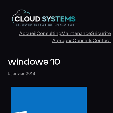
Aller
au
contenu
Accueil
Consulting
Maintenance
Sécurité
À propos
Conseils
Contact
windows 10
5 janvier 2018