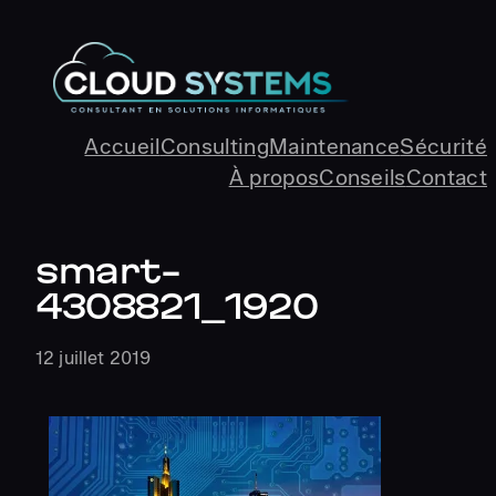
Aller
au
contenu
Accueil
Consulting
Maintenance
Sécurité
À propos
Conseils
Contact
smart-
4308821_1920
12 juillet 2019