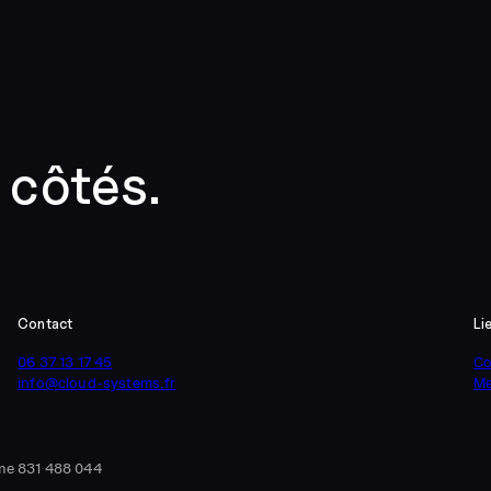
 côtés.
Contact
Li
06 37 13 17 45
Co
info@cloud-systems.fr
Me
me 831 488 044